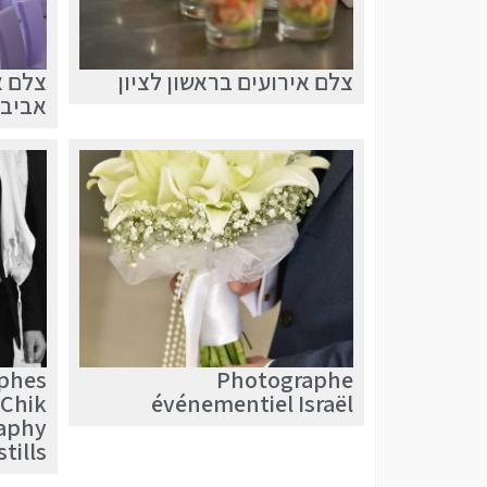
צלם אירועים בראשון לציון
צלם א
אביב
aphes
Photographe
Chik
événementiel Israël
aphy
stills