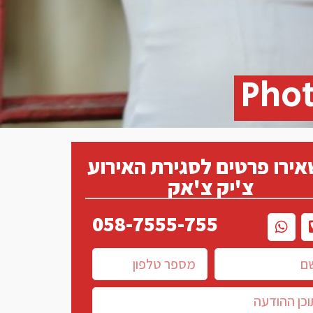
Phot
ירו פרטים לסגירת האירוע
צ'יק צ'אק
058-7555-755