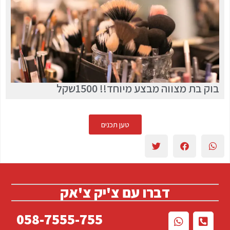
בוק בת מצווה מבצע מיוחד!! 1500שקל
טען תכנים
דברו עם צ'יק צ'אק
058-7555-755