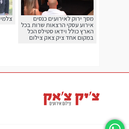
מסך ירוק לאירועים כנסים
צלמים
אירוע עסקי הרצאות שרות בכל
הארץ כולל וידאו סטילס הכל
במקום אחד ציק צאק צילום