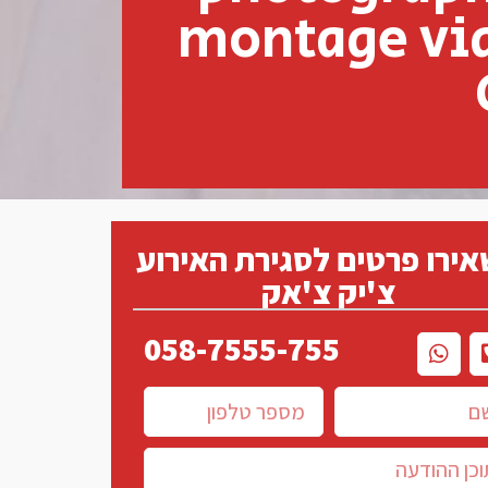
montage vi
ירו פרטים לסגירת האירוע
צ'יק צ'אק
058-7555-755