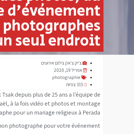
e d'événement
s photographes
n seul endroit
צ'יק צ'אק צילום אירועים
אפריל 19, 2020
photographie
315 צפיות
Tsak depuis plus de 25 ans a l'équipe de
l, à la fois vidéo et photos et montage
aphe pour un mariage religieux à Perada
 bon photographe pour votre événement