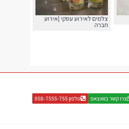
צלמים לאירוע עסקי |אירוע
חברה
צרו קשר בוואצאפ
טלפון 058-7555-755