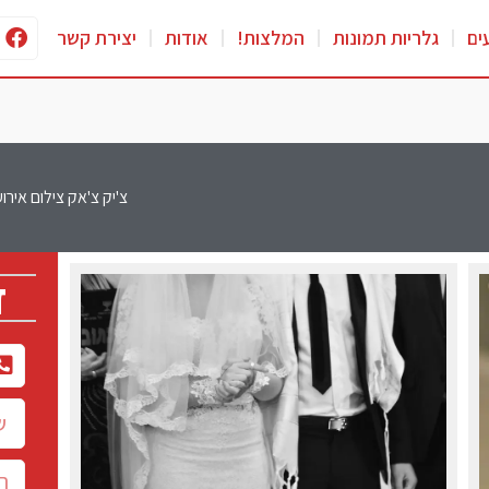
ים
גלריות תמונות
המלצות!
אודות
יצירת קשר
צ'יק צ'אק צילום אירועים וצילומים – photography
ד