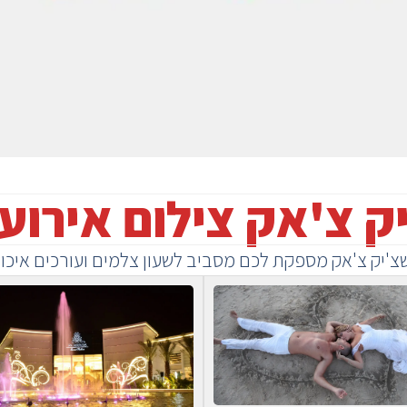
ק צ'אק צילום אירוע
'יק צ'אק מספקת לכם מסביב לשעון צלמים ועורכים איכות