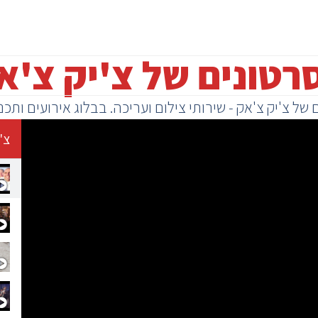
רטונים של צ'יק צ'א
של צ'יק צ'אק - שירותי צילום ועריכה. בבלוג אירועים ותכנ
צ'